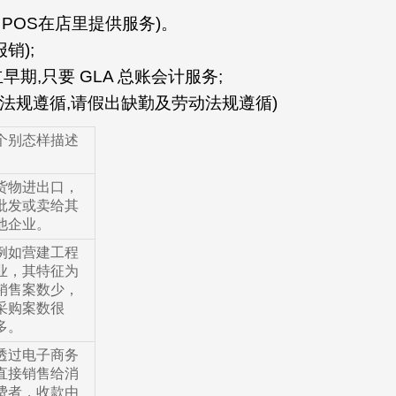
使用POS在店里提供服务)。
销);
设立早期,只要 GLA 总账会计服务;
业及法规遵循,请假出缺勤及劳动法规遵循)
个别态样描述
货物进出口，
批发或卖给其
他企业。
例如营建工程
业，其特征为
销售案数少，
采购案数很
多。
透过电子商务
直接销售给消
费者，收款由