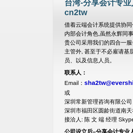
台湾-分享会计专业
cn2tw
借着云端会计系统提供协同
内部会计角色,虽然永辉同事
贵公司采用我们的四合一服
主管外, 甚至于不必雇请
员、以及信息人员。
联系人：
sha2tw@eversh
Email：
或
深圳常新管理咨询有限公司
深圳市福田区圆龄街道南天
接洽人: 陈 文 端 经理 Skype:
公司设立后
–分
享会计专业