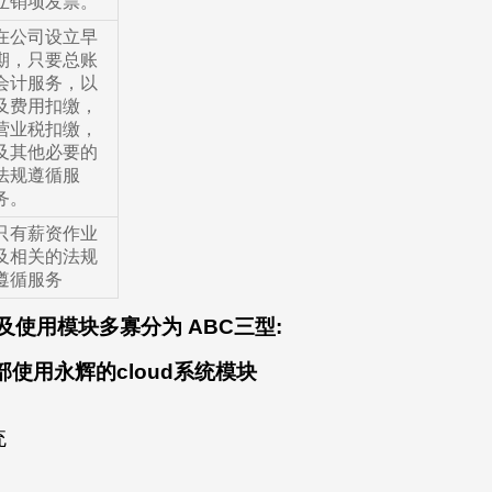
立销项发票。
在公司设立早
期，只要总账
会计服务，以
及费用扣缴，
营业税扣缴，
及其他必要的
法规遵循服
务。
只有薪资作业
及相关的法规
遵循服务
及使用模块多寡分为
ABC
三型
:
部使用永辉的
cloud
系统模块
统