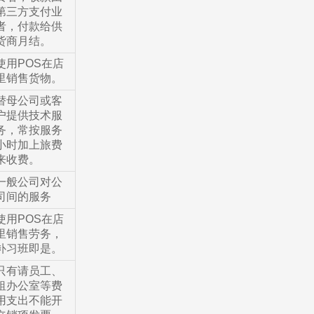
第三方支付业
者，付款给供
货商月结。
使用POS在店
里销售货物。
替母公司或客
户提供技术服
务，常按服务
小时加上旅费
来收费。
一般公司对公
司间的服务
使用POS在店
里销售劳务，
补习班即是。
只有请员工、
租办公室等费
用支出不能开