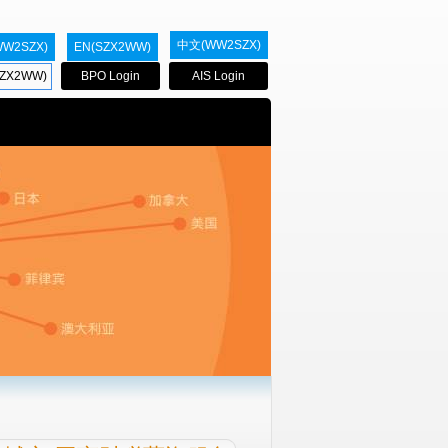
中文(WW2SZX)
WW2SZX)
EN(SZX2WW)
ZX2WW)
BPO Login
AIS Login