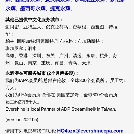
永辉
墨西哥永辉
捷克永辉
、
、
。
其他已提供中文化服务城市：
迈阿密、亚特兰大、俄克拉荷马、密歇根、西雅图、特拉
华；
柏林; 斯图加特;阿姆斯特丹;布拉格；布加勒斯特；
班加罗尔；泗水；
高雄、香港、深圳、东关、广州、清远、永康、杭州、苏
州、昆山、南京、重庆、许昌、青岛、天津。
永辉潜在可服务城市 (2个月筹备期)：
我们为IAPA会员所,总部在伦敦，全球300个会员所， 员工约1
万人。
我们为LEA会员所.总部在 美国芝加哥，全球600个会员所，
员工约2万8千人。
Evershine is local Partner of ADP Streamline® in Taiwan.
(version:202105)
HQ4szx@evershinecpa.com
请用下列电邮与我们联系: