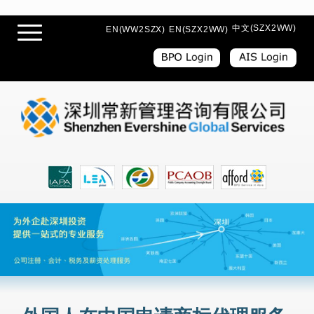
中文(SZX2WW)
EN(WW2SZX)
EN(SZX2WW)