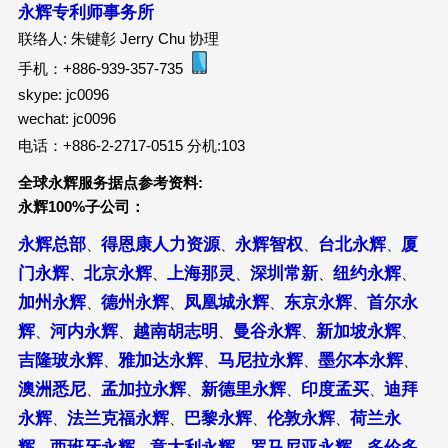
永辉专利师事务所
联络人: 朱键彰 Jerry Chu 协理
手机：+886-939-357-735
skype: jc0096
wechat: jc0096
电话：+886-2-2717-0515 分机:103
全球永辉服务据点参考资料:
永辉100%子公司：
永辉总部
得恩康人力资源
永辉智权
台北永辉
厦
、
、
、
、
门永辉
北京永辉
上海那灵
深圳常新
纽约永辉
、
、
、
、
、
加州永辉
德州永辉
凤凰城永辉
东京永辉
首尔永
、
、
、
、
辉
河内永辉
越南胡志明
曼谷永辉
新加坡永辉
、
、
、
、
、
吉隆玻永辉
雅加达永辉
马尼拉永辉
墨尔本永辉
、
、
、
、
澳洲悉尼
孟加拉永辉
新德里永辉
印度孟买
迪拜
、
、
、
、
永辉
法兰克福永辉
巴黎永辉
伦敦永辉
荷兰永
、
、
、
、
辉
西班牙永辉
意大利永辉
罗马尼亚永辉
多伦多
、
、
、
、