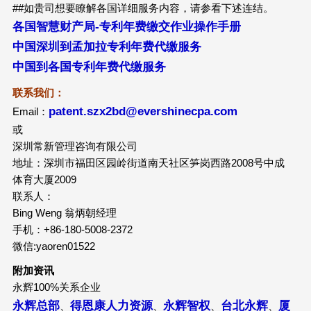
##如贵司想要瞭解各国详细服务内容，请参看下述连结。
各国智慧财产局-专利年费缴交作业操作手册
中国深圳到孟加拉专利年费代缴服务
中国到各国专利年费代缴服务
联系我们：
patent.szx2bd@evershinecpa.com
Email：
或
深圳常新管理咨询有限公司
地址：深圳市福田区园岭街道南天社区笋岗西路2008号中成
体育大厦2009
联系人：
Bing Weng 翁炳朝经理
手机：+86-180-5008-2372
微信:yaoren01522
附加资讯
永辉100%关系企业
永辉总部
得恩康人力资源
永辉智权
台北永辉
厦
、
、
、
、