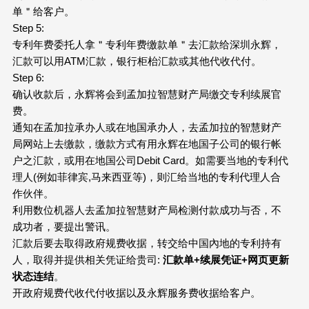
单＂给客户。
Step 5:
专利年费委托人拿＂专利年费缴款单＂去汇款给深圳永辉，
汇款可以用ATM汇款，银行柜枱汇款或其他代收代付。
Step 6:
确认收款后，永辉将会到孟加拉智慧财产局缴交专利续展官
费。
通知在孟加拉承办人或在地国承办人，去孟加拉的智慧财产
局网站上去缴款，缴款方式有用永辉在地国子公司的银行帐
户之汇款，或用在地国公司Debit Card。如需要当地的专利代
理人(例如菲律宾,马来西亚等)，则汇给当地的专利代理人合
作伙伴。
利用数位机器人去孟加拉智慧财产局检测付款成功与否，不
成功者，要提出警讯。
汇款后要去取得政府规费收据，转交给中国內地的专利持有
人，取得并提供相关凭证给贵司:
汇款单+续展凭证+网页更新
状态连结
。
开政府规费代收代付收据以及永辉服务费收据给客户。