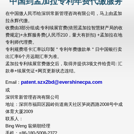
中国到孟加拉专利年费代缴服务
在中国缴人民币给深圳常新管理咨询有限公司，马上由孟加
拉永辉代缴。
收费由3部分组成:专利续展官费(依照孟加拉智慧财产局的收
费规定)+永辉服务费(人民币210，量大有折扣) +孟加拉在地
专利师代理费。
专利规费塔卡汇率以印製＂专利年费缴款单＂日中国银行卖
出汇率6个月远期汇率为准。
孟加拉专利续展官费缴交后，取得并提供3项文件给贵司: 汇
款单+续展凭证+网页更新状态连结。
patent.szx2bd@evershinecpa.com
Email：
或
深圳常新管理咨询有限公司
地址：深圳市福田区园岭街道南天社区笋岗西路2008号中成
体育大厦2009
联系人：
Bing Weng 翁炳朝经理
手机：+86-180-5008-2372