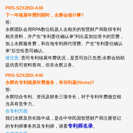
PRS-SZX2
BD
-A30
下一年续展年费到期时，永辉会做什事?
答:
永辉团队会用RPA数位机器人去相关的智慧财产局取得专利
相关资料，并产生”专利委任确认单”列出孟加拉塔卡的官费，
加上永辉服务费，和在地专利师代理费。产生”专利委任确认
单”后交给贵司确认。
请注意:
贵司专利续展年费状况，是贵司自己负责;永辉会协助
提供贵司资料查询，但非永辉义务。
PRS-SZX2
BD
-A40
永辉在专利续展年费服务，有何利基(Niche)?
答:
永辉结合专利、资讯及财务三项专长，对于专利年费缴交相
当具有竞争力。
在专利方面
我们永辉及所长陈中成，是在中华民国智慧财产局注册登记
专利师名录
的专利师事务所及专利师，请看
。