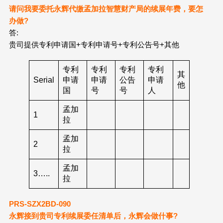
请问我要委托永辉代缴孟加拉智慧财产局的续展年费，要怎
办做?
答:
贵司提供专利申请国+专利申请号+专利公告号+其他
专利
专利
专利
专利
其
Serial
申请
申请
公告
申请
他
国
号
号
人
孟加
1
拉
孟加
2
拉
孟加
3…..
拉
PRS-SZX2
BD
-090
永辉接到贵司专利续展委任清单后，永辉会做什事?