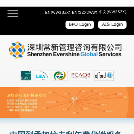
中文(WW2SZX)
EN(WW2SZX)
EN(SZX2WW)