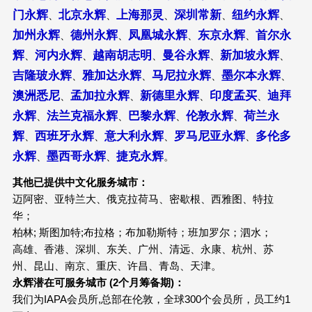
门永辉
北京永辉
上海那灵
深圳常新
纽约永辉
、
、
、
、
、
加州永辉
德州永辉
凤凰城永辉
东京永辉
首尔永
、
、
、
、
辉
河内永辉
越南胡志明
曼谷永辉
新加坡永辉
、
、
、
、
、
吉隆玻永辉
雅加达永辉
马尼拉永辉
墨尔本永辉
、
、
、
、
澳洲悉尼
孟加拉永辉
新德里永辉
印度孟买
迪拜
、
、
、
、
永辉
法兰克福永辉
巴黎永辉
伦敦永辉
荷兰永
、
、
、
、
辉
西班牙永辉
意大利永辉
罗马尼亚永辉
多伦多
、
、
、
、
永辉
墨西哥永辉
捷克永辉
、
、
。
其他已提供中文化服务城市：
迈阿密、亚特兰大、俄克拉荷马、密歇根、西雅图、特拉
华；
柏林; 斯图加特;布拉格；布加勒斯特；班加罗尔；泗水；
高雄、香港、深圳、东关、广州、清远、永康、杭州、苏
州、昆山、南京、重庆、许昌、青岛、天津。
永辉潜在可服务城市 (2个月筹备期)：
我们为IAPA会员所,总部在伦敦，全球300个会员所，员工约1