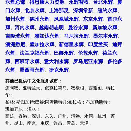
永辉总部
得恩康人力资源
永辉智权
台北永辉
厦
、
、
、
、
门永辉
北京永辉
上海那灵
深圳常新
纽约永辉
、
、
、
、
、
加州永辉
德州永辉
凤凰城永辉
东京永辉
首尔永
、
、
、
、
辉
河内永辉
越南胡志明
曼谷永辉
新加坡永辉
、
、
、
、
、
吉隆玻永辉
雅加达永辉
马尼拉永辉
墨尔本永辉
、
、
、
、
澳洲悉尼
孟加拉永辉
新德里永辉
印度孟买
迪拜
、
、
、
、
永辉
法兰克福永辉
巴黎永辉
伦敦永辉
荷兰永
、
、
、
、
辉
西班牙永辉
意大利永辉
罗马尼亚永辉
多伦多
、
、
、
、
永辉
墨西哥永辉
捷克永辉
、
、
。
其他已提供中文化服务城市：
迈阿密、亚特兰大、俄克拉荷马、密歇根、西雅图、特拉
华；
柏林; 斯图加特;巴黎;阿姆斯特丹;布拉格；布加勒斯特；
班加罗尔；泗水；
高雄、香港、深圳、东关、广州、清远、永康、杭州、苏
州、昆山、南京、重庆、许昌、青岛、天津。