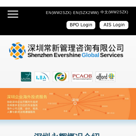
中文(WW2SZX)
EN(WW2SZX)
EN(SZX2WW)