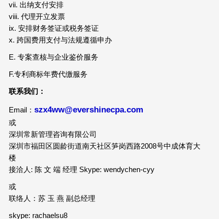
vii. 出纳支付安排
viii. 代理开立发票
ix. 安排财务签证或税务签证
x. 跨国费用支付与法规遵循申办
E. 专案查核与企业鉴价服务
F.专利商标年费代缴服务
联系我们：
szx4ww@evershinecpa.com
Email：
或
深圳常新管理咨询有限公司
深圳市福田区圆龄街道南天社区笋岗西路2008号中成体育大
楼
接洽人: 陈 文 端 经理 Skype: wendychen-cyy
或
联络人：苏 玉 燕 副总经理
skype: rachaelsu8