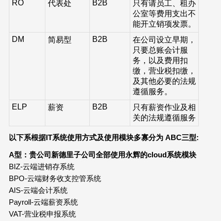
RO
B2B
代表处
只有请员工、租办
公室等费用支出不
能开立销项发票。
DM
B2B
简易型
在公司设立早期，
只要总账会计服
务，以及费用扣
缴，营业税扣缴，
及其他必要的法规
遵循服务。
ELP
B2B
薪资
只有薪资作业及相
关的法规遵循服务
以下系根据
IT
系统使用方式及使用模块多寡分为
ABC
三型
:
A
型：贵公司新德里子公司全部使用永辉的
cloud
系统模块
BIZ-云端进销存系统
BPO-云端财务收支控管系统
AIS-云端会计系统
Payroll-云端薪资系统
VAT-营业税申报系统