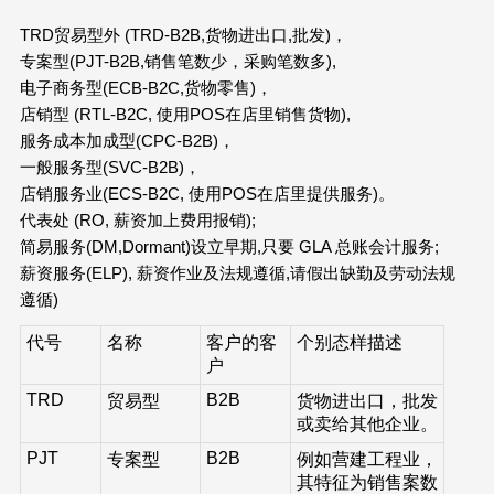
TRD贸易型外 (TRD-B2B,货物进出口,批发)，
专案型(PJT-B2B,销售笔数少，采购笔数多),
电子商务型(ECB-B2C,货物零售)，
店销型 (RTL-B2C, 使用POS在店里销售货物),
服务成本加成型(CPC-B2B)，
一般服务型(SVC-B2B)，
店销服务业(ECS-B2C, 使用POS在店里提供服务)。
代表处 (RO, 薪资加上费用报销);
简易服务(DM,Dormant)设立早期,只要 GLA 总账会计服务;
薪资服务(ELP), 薪资作业及法规遵循,请假出缺勤及劳动法规
遵循)
代号
名称
客户的客
个别态样描述
户
TRD
B2B
贸易型
货物进出口，批发
或卖给其他企业。
PJT
B2B
专案型
例如营建工程业，
其特征为销售案数