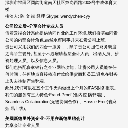
深圳市福田区圆龄街道南天社区笋岗西路2008号中成体育大
楼
接洽人: 陈 文 端 经理 Skype: wendychen-cyy
公司设立后
–
分享会计专业人员
借着云端会计系统提供协同作业的工作环境,我们扮演如同贵
公司的内部会计角色,虽然永辉同事并未在贵公司上班.
贵公司采用我们的四合一服务，，除了贵公司担任财务调度
之高阶主管外, 甚至于不必雇请基层会计人员、出纳人员、薪
资处理人员、以及信息人员。
我们也搭配多家银行之企业网络功能，让贵公司人员能在任
何时间，任何地点直接核准付款给供货商和员工,避免在财务
上失去控制产生弊端。
此外,我们可以在五个工作天内做出上个月的IFAS财务报表。
我们的服务有三大特色:Fraud-Proof (含内控 防弊端) 、
Seamless Collaboration(无缝协同合作) 、Hassle-Free(省麻
烦 易上线)。
美國新德里外資企业
–
不用在新德里聘会计
共享会计专业人员