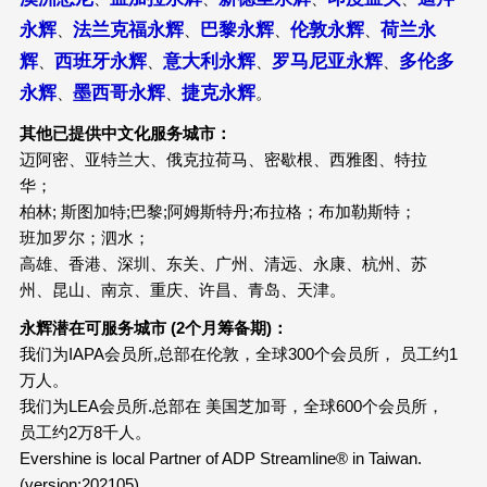
永辉
法兰克福永辉
巴黎永辉
伦敦永辉
荷兰永
、
、
、
、
辉
西班牙永辉
意大利永辉
罗马尼亚永辉
多伦多
、
、
、
、
永辉
墨西哥永辉
捷克永辉
、
、
。
其他已提供中文化服务城市：
迈阿密、亚特兰大、俄克拉荷马、密歇根、西雅图、特拉
华；
柏林; 斯图加特;巴黎;阿姆斯特丹;布拉格；布加勒斯特；
班加罗尔；泗水；
高雄、香港、深圳、东关、广州、清远、永康、杭州、苏
州、昆山、南京、重庆、许昌、青岛、天津。
永辉潜在可服务城市 (2个月筹备期)：
我们为IAPA会员所,总部在伦敦，全球300个会员所， 员工约1
万人。
我们为LEA会员所.总部在 美国芝加哥，全球600个会员所，
员工约2万8千人。
Evershine is local Partner of ADP Streamline® in Taiwan.
(version:202105)