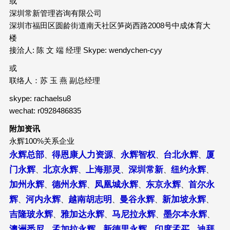
或
深圳常新管理咨询有限公司
深圳市福田区圆龄街道南天社区笋岗西路2008号中成体育大
楼
接洽人: 陈 文 端 经理 Skype: wendychen-cyy
或
联络人：苏 玉 燕 副总经理
skype: rachaelsu8
wechat: r0928486835
附加资讯
永辉100%关系企业
永辉总部
得恩康人力资源
永辉智权
台北永辉
厦
、
、
、
、
门永辉
北京永辉
上海那灵
深圳常新
纽约永辉
、
、
、
、
、
加州永辉
德州永辉
凤凰城永辉
东京永辉
首尔永
、
、
、
、
辉
河内永辉
越南胡志明
曼谷永辉
新加坡永辉
、
、
、
、
、
吉隆玻永辉
雅加达永辉
马尼拉永辉
墨尔本永辉
、
、
、
、
澳洲悉尼
孟加拉永辉
新德里永辉
印度孟买
迪拜
、
、
、
、