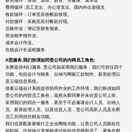
薪资循环：请假、加班、薪资、劳健保、退休金
费用循环 :员工支出、办公室支出、国内外出差报支
收款循环：订单至应收帐款收现。
付款循环：采购至应付帐款付现。
总账作业：簿记至财务报表。
营业税申报作业。
成本会计作业。
在线会计长远程服务
A
型服务
,
我们扮演如同贵公司的内聘员工角色
:
永辉提供4合1服务, 贵公司如采用我们服务，我们可担任四个
功能，包括会计与税务、出纳与网银汇款制作、薪资处理以
及云端信息系统。
借着云端会计系统提供协同作业的工作环境，我们扮演如同
贵公司的内部员工角色，虽然永辉同事并未在贵公司上班。
采用我们的四合一服务，甚至于不必雇请会计人员、出纳人
员、薪资处理人员、以及信息人员，贵公司高阶人员及永辉
员工共同担任财会功能。
我们也搭配多家银行之企业网络功能，让贵公司人员能在任
何时间，任何地点直接核准付款给供货商和员工，避免在财