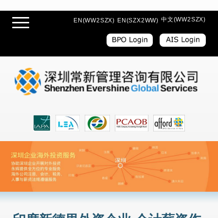
中文(WW2SZX)
EN(WW2SZX)
EN(SZX2WW)