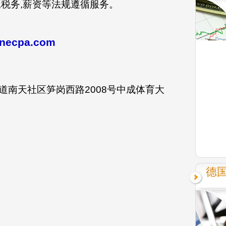
,税务,薪资等法规遵循服务。
inecpa.com
道南天社区笋岗西路2008号中成体育大
德