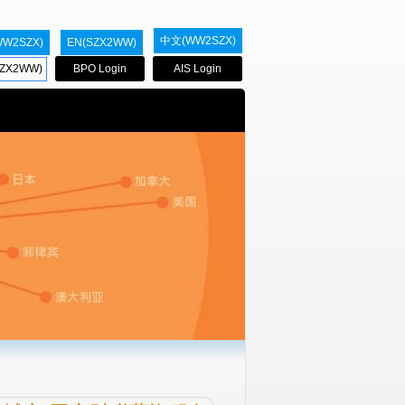
中文(WW2SZX)
WW2SZX)
EN(SZX2WW)
ZX2WW)
BPO Login
AIS Login