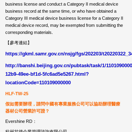
business license and conduct a Category II medical device
business record at the same time, or who have obtained a
Category III medical device business license for a Category II
medical device record, may be exempted from submitting the
corresponding materials.
【參考連結】
https://gkml.samr.gov.cn/nsjg/fgs/202203/t20220322_3
http://banshi.beijing.gov.cn/pubtask/task/1/110109000
12b9-49ee-bf1d-5fc6ad5e5267.html?
locationCode=110109000000
HLF-TW-25
假如需要辦理，請問中國有專業服務公司可以協助辦理醫療
器材公司營業許可證？
Evershine RD：
杭州甘德企業管理諮詢有限公司