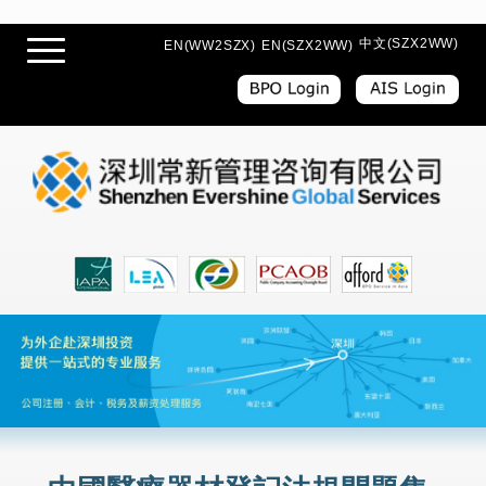
中文(SZX2WW)
EN(WW2SZX)
EN(SZX2WW)