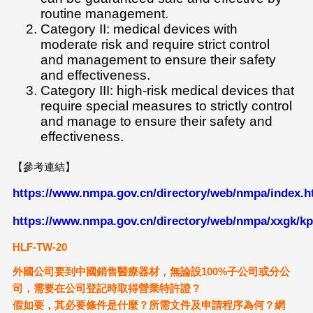
routine management.
Category II: medical devices with
moderate risk and require strict control
and management to ensure their safety
and effectiveness.
Category III: high-risk medical devices that
require special measures to strictly control
and manage to ensure their safety and
effectiveness.
【參考連結】
https://www.nmpa.gov.cn/directory/web/nmpa/index.h
https://www.nmpa.gov.cn/directory/web/nmpa/xxgk/k
HLF-TW-20
外國公司要到中國銷售醫療器材，無論設100%子公司或分公
司，需要在公司登記時取得營業特許證？
假如要，其必要條件是什麼？所需文件及申請程序為何？網